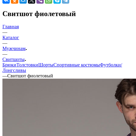
Свитшот фиолетовый
Главная
—
Каталог
—
Мужчинам
—
Свитшоты
Брюки
Толстовки
Шорты
Спортивные костюмы
Футболки/
Лонгсливы
—
Свитшот фиолетовый