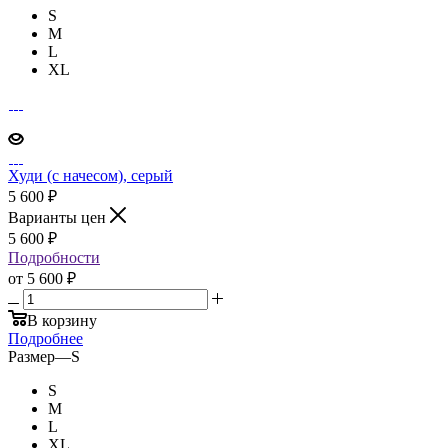
S
M
L
XL
Худи (с начесом), серый
5 600
₽
Варианты цен
5 600
₽
Подробности
от
5 600 ₽
В корзину
Подробнее
Размер
—
S
S
M
L
XL