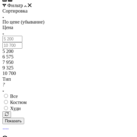
Фильтр
Сортировка
По цене (убывание)
Цена
5 200
6 575
7 950
9 325
10 700
Тип
?
Все
Костюм
Худи
Показать